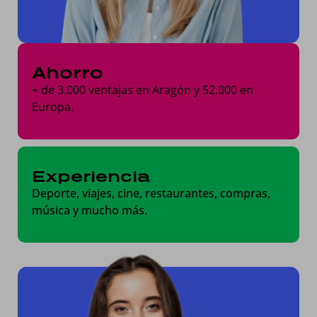
Ahorro
+ de
3.000 ventajas en Aragón y 52.000 en
Europa.
Experiencia
Deporte, viajes, cine, restaurantes, compras,
música y mucho más.