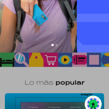
52.000 descuentos
en 36 países
Lo más
popular
Programa del Instituto Aragonés de la Juventud,
patrocinado por Ibercaja, Caja Rural de Aragón y
Caja Rural de Teruel con el
objetivo de contribuir
a mejorar la calidad de vida de los jóvenes
aragoneses
.