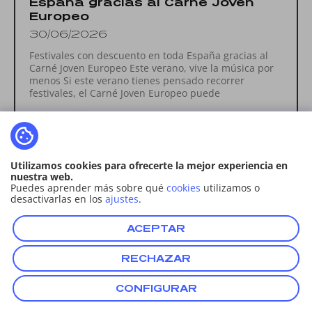
España gracias al Carné Joven
Europeo
30/06/2026
Festivales con descuento en toda España gracias al
Carné Joven Europeo Este verano, vive la música por
menos Si este verano tienes pensado recorrer
festivales, el Carné Joven Europeo puede
Leer más
Utilizamos cookies para ofrecerte la mejor experiencia en
nuestra web.
Puedes aprender más sobre qué
cookies
utilizamos o
desactivarlas en los
ajustes
.
ACEPTAR
RECHAZAR
CONFIGURAR