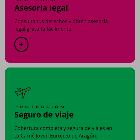
Asesoría legal
Consulta tus derechos y obtén asesoría
legal gratuita fácilmente.
PROTECCIÓN
Seguro de viaje
Cobertura completa y segura de viajes en
tu Carné Joven Europeo de Aragón.