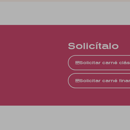
Solicítalo
Solicitar carné clá
Solicitar carné fina