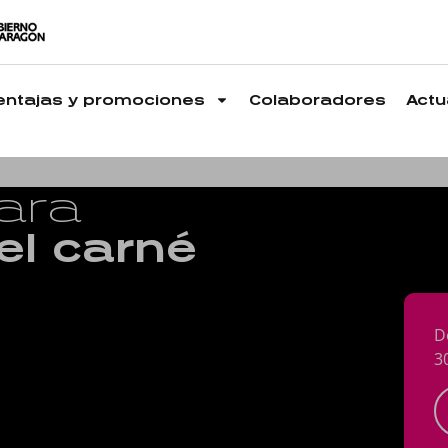
entajas y promociones
Colaboradores
Actu
para
del carné
D
3