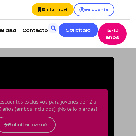
En tu móvil
Mi cuenta
Solicítalo
12-13
alidad
Contacto
años
escuentos exclusivos para jóvenes de 12 a
0 años (ambos incluidos). ¡No te lo pierdas!
Solicitar carné