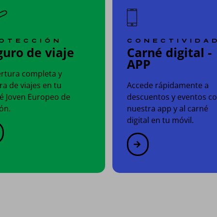
OTECCIÓN
CONECTIVIDA
guro de viaje
Carné digital -
APP
rtura completa y
ra de viajes en tu
Accede rápidamente a
é Joven Europeo de
descuentos y eventos c
ón.
nuestra app y al carné
digital en tu móvil.