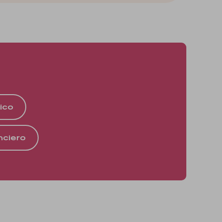
sico
nciero