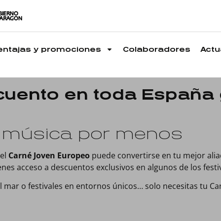
entajas y promociones
Colaboradores
Actu
cuento en toda España 
la música por menos
 el
Carné Joven Europeo
puede convertirse en tu mejor ali
nes acceso a descuentos exclusivos en algunos de los festi
 al mar o festivales en entornos únicos… solo necesitas tu C