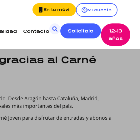
En tu móvil
Mi cuenta
Solicítalo
12-13
alidad
Contacto
años
gracias al Carné
ado. Desde Aragón hasta Cataluña, Madrid,
vales más importantes del país.
arné Joven para disfrutar de entradas y abonos a