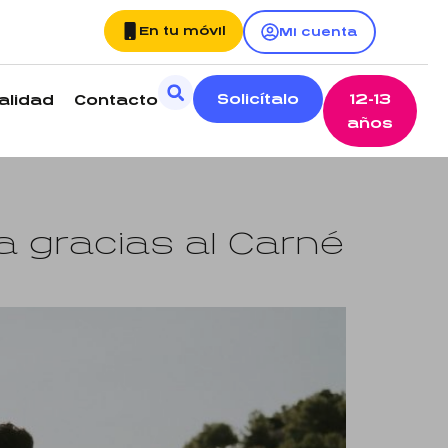
En tu móvil
Mi cuenta
Solicítalo
12-13
alidad
Contacto
años
 gracias al Carné