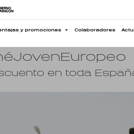
entajas y promociones
Colaboradores
Actu
néJovenEuropeo
scuento en toda España