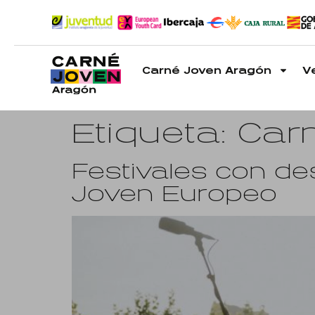
Carné Joven Aragón
V
Etiqueta:
Car
Festivales con de
Joven Europeo