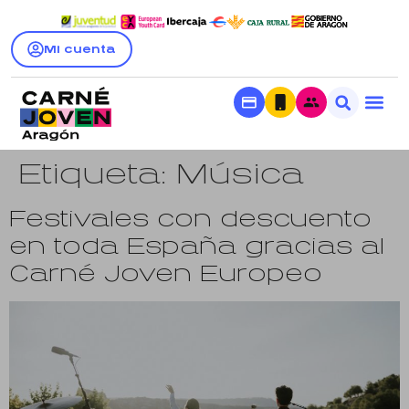
Mi cuenta
Etiqueta:
Música
Festivales con descuento
en toda España gracias al
Carné Joven Europeo